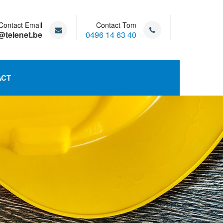
Contact Email
Contact Tom
@telenet.be
0496 14 63 40
ACT